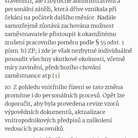
staveništi, ale i zbytečné administrativní a
personální zátěži, která dříve vznikala při
čekání na počátek dalšího měsíce. Nadále
samozřejmě zůstává zachována možnost
zaměstnavatele přistoupit k okamžitému
zrušení pracovního poměru podle § 55 odst. 1
písm. b) ZP; i zde je však nezbytné individuálně
posoudit všechny skutkové okolnosti, včetně
míry zavinění, předchozího chování
zaměstnance atp.
[1]
10. Z pohledu vnitřního řízení se tato změna
promítne i do personálních procesů. Opět lze
doporučit, aby byla provedena revize vzorů
výpovědních dokumentů, aktualizace
vnitropodnikových předpisů a zaškolení
vedoucích pracovníků.