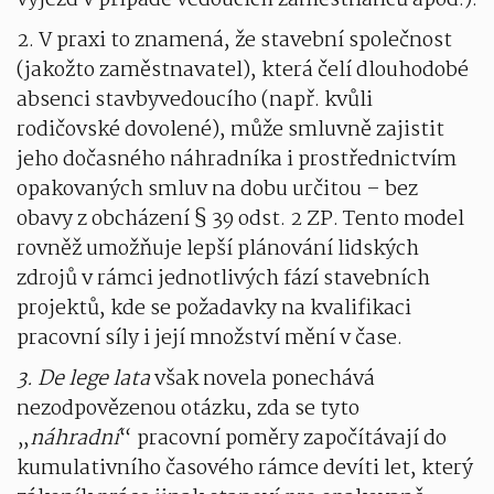
výjezd v případě vedoucích zaměstnanců apod.).
2. V praxi to znamená, že stavební společnost
(jakožto zaměstnavatel), která čelí dlouhodobé
absenci stavbyvedoucího (např. kvůli
rodičovské dovolené), může smluvně zajistit
jeho dočasného náhradníka i prostřednictvím
opakovaných smluv na dobu určitou – bez
obavy z obcházení § 39 odst. 2 ZP. Tento model
rovněž umožňuje lepší plánování lidských
zdrojů v rámci jednotlivých fází stavebních
projektů, kde se požadavky na kvalifikaci
pracovní síly i její množství mění v čase.
3. De lege lata
však novela ponechává
nezodpovězenou otázku, zda se tyto
„
náhradní
“ pracovní poměry započítávají do
kumulativního časového rámce devíti let, který