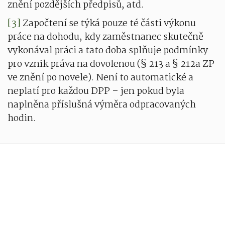
znění pozdějších předpisů, atd.
[3]
Započtení se týká pouze té části výkonu
práce na dohodu, kdy zaměstnanec skutečně
vykonával práci a tato doba splňuje podmínky
pro vznik práva na dovolenou (§ 213 a § 212a ZP
ve znění po novele). Není to automatické a
neplatí pro každou DPP – jen pokud byla
naplněna příslušná výměra odpracovaných
hodin.
E:
g
eorgi.margaritov@mgmec.cz