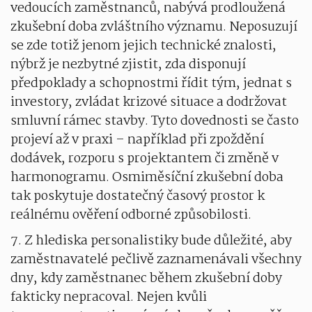
vedoucích zaměstnanců, nabývá prodloužená
zkušební doba zvláštního významu. Neposuzují
se zde totiž jenom jejich technické znalosti,
nýbrž je nezbytné zjistit, zda disponují
předpoklady a schopnostmi řídit tým, jednat s
investory, zvládat krizové situace a dodržovat
smluvní rámec stavby. Tyto dovednosti se často
projeví až v praxi – například při zpoždění
dodávek, rozporu s projektantem či změně v
harmonogramu. Osmiměsíční zkušební doba
tak poskytuje dostatečný časový prostor k
reálnému ověření odborné způsobilosti.
7. Z hlediska personalistiky bude důležité, aby
zaměstnavatelé pečlivě zaznamenávali všechny
dny, kdy zaměstnanec během zkušební doby
fakticky nepracoval. Nejen kvůli