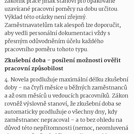
zákoník práce jinak stanoví pro opakovaně
uzavírané pracovní poměry na dobu určitou.
Výklad této otázky není zřejmý.
Zaměstnavatelům tak alespoň lze doporučit,
aby vedli personální dokumentaci vždy s
přesným odůvodněním účelu každého
pracovního poměru tohoto typu.
Zkušební doba – posílení možnosti ověřit
pracovní způsobilost
4. Novela prodlužuje maximální délku zkušební
doby – na čtyři měsíce u běžných zaměstnanců
a až osm měsíců u vedoucích pracovníků. Zákon
rovněž výslovně stanoví, že zkušební doba se
automaticky prodlužuje o všechny dny, kdy
zaměstnanec nepracoval – a to bez ohledu na
důvod této nepřítomnosti (nemoc, neomluvená