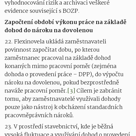
vyhodnocování rizik a archivaci veškeré
evidence související s BOZP.
Započtení období výkonu práce na základě
dohod do nároku na dovolenou
22. Flexinovela ukládá zaměstnavateli
povinnost započítat dobu, po kterou
zaměstnanec pracoval na základě dohod
konaných mimo pracovní poměr (zejména
dohoda o provedení práce – DPP), do výpočtu
nároku na dovolenou, pokud bezprostředně
naváže pracovní poměr.
[3]
Cílem je zabránit
tomu, aby zaměstnavatelé využívali dohody
pouze jako nástroj k obcházení standardních
pracovněprávních nároků.
23. V prostředí stavebnictví, kde je běžná
vysoká fluktuace a využívání dohod o provedení