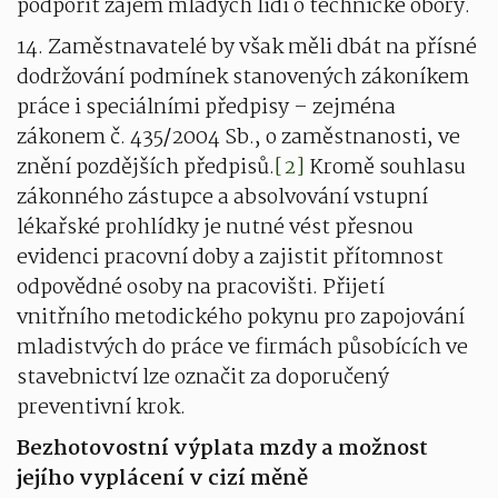
podpořit zájem mladých lidí o technické obory.
14. Zaměstnavatelé by však měli dbát na přísné
dodržování podmínek stanovených zákoníkem
práce i speciálními předpisy – zejména
zákonem č. 435/2004 Sb., o zaměstnanosti, ve
znění pozdějších předpisů.
[2]
Kromě souhlasu
zákonného zástupce a absolvování vstupní
lékařské prohlídky je nutné vést přesnou
evidenci pracovní doby a zajistit přítomnost
odpovědné osoby na pracovišti. Přijetí
vnitřního metodického pokynu pro zapojování
mladistvých do práce ve firmách působících ve
stavebnictví lze označit za doporučený
preventivní krok.
Bezhotovostní výplata mzdy a možnost
jejího vyplácení v cizí měně