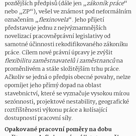
pozdějších předpisů (dále jen „
zákoník práce
“
nebo „ZP“), vešel ve známost pod neformálním
označením „
flexinovela
“. Jeho přijetí
představuje jednu z nejvýznamnějších
novelizací pracovněprávní legislativy od
samotné účinnosti rekodifikovaného zákoníku
práce. Cílem nové právní úpravy je zvýšit
flexibilitu zaměstnavatelů i zaměstnanců
na
proměnlivém a stále složitějším trhu práce.
Ačkoliv se jedná o předpis obecné povahy, nelze
opomíjet jeho přímý dopad na oblast
stavebnictví, které se vyznačuje vysokou mírou
sezónnosti, projektové nestability, geografické
roztříštěnosti výkonu práce a kolísající
dostupností pracovní síly.
Opakované pracovní poměry na dobu