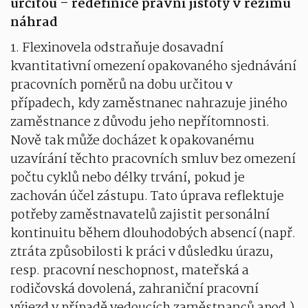
určitou – redefinice právní jistoty v režimu
náhrad
1. Flexinovela odstraňuje dosavadní
kvantitativní omezení opakovaného sjednávání
pracovních poměrů na dobu určitou v
případech, kdy zaměstnanec nahrazuje jiného
zaměstnance z důvodu jeho nepřítomnosti.
Nově tak může docházet k opakovanému
uzavírání těchto pracovních smluv bez omezení
počtu cyklů nebo délky trvání, pokud je
zachován účel zástupu. Tato úprava reflektuje
potřeby zaměstnavatelů zajistit personální
kontinuitu během dlouhodobých absencí (např.
ztráta způsobilosti k práci v důsledku úrazu,
resp. pracovní neschopnost, mateřská a
rodičovská dovolená, zahraniční pracovní