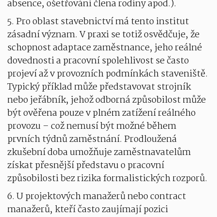
absence, ošetřování člena rodiny apod.).
5. Pro oblast stavebnictví má tento institut
zásadní význam. V praxi se totiž osvědčuje, že
schopnost adaptace zaměstnance, jeho reálné
dovednosti a pracovní spolehlivost se často
projeví až v provozních podmínkách staveniště.
Typický příklad může představovat strojník
nebo jeřábník, jehož odborná způsobilost může
být ověřena pouze v plném zatížení reálného
provozu – což nemusí být možné během
prvních týdnů zaměstnání. Prodloužená
zkušební doba umožňuje zaměstnavatelům
získat přesnější představu o pracovní
způsobilosti bez rizika formalistických rozporů.
6. U projektových manažerů nebo contract
manažerů, kteří často zaujímají pozici