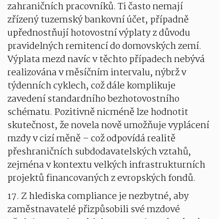
zahraničních pracovníků. Ti často nemají
zřízený tuzemský bankovní účet, případně
upřednostňují hotovostní výplaty z důvodu
pravidelných remitencí do domovských zemí.
Výplata mezd navíc v těchto případech nebývá
realizována v měsíčním intervalu, nýbrž v
týdenních cyklech, což dále komplikuje
zavedení standardního bezhotovostního
schématu. Pozitivně nicméně lze hodnotit
skutečnost, že novela nově umožňuje vyplácení
mzdy v cizí měně – což odpovídá realitě
přeshraničních subdodavatelských vztahů,
zejména v kontextu velkých infrastrukturních
projektů financovaných z evropských fondů.
17. Z hlediska compliance je nezbytné, aby
zaměstnavatelé přizpůsobili své mzdové