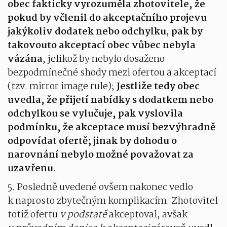
obec fakticky vyrozuměla zhotovitele, že
pokud by včlenil do akceptačního projevu
jakýkoliv dodatek nebo odchylku
,
pak by
takovouto akceptací obec vůbec nebyla
vázána
, jelikož by nebylo dosaženo
bezpodmínečné shody mezi ofertou a akceptací
(tzv. mirror image rule);
Jestliže tedy obec
uvedla, že přijetí nabídky s dodatkem nebo
odchylkou se vylučuje, pak vyslovila
podmínku, že akceptace musí bezvýhradně
odpovídat ofertě; jinak by dohodu o
narovnání nebylo možné považovat za
uzavřenu
.
5. Posledně uvedené ovšem nakonec vedlo
k naprosto zbytečným komplikacím. Zhotovitel
totiž ofertu
v podstatě
akceptoval, avšak