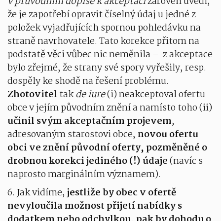
v průvodním dopise k akceptaci
zároveň uvedl,
že je zapotřebí opravit číselný údaj u jedné z
položek vyjadřujících spornou pohledávku na
straně navrhovatele. Tato korekce přitom na
podstatě věci vůbec nic neměnila – z akceptace
bylo zřejmé, že strany své spory vyřešily, resp.
dospěly ke shodě na řešení problému.
Zhotovitel
tak
de iure
(i) neakceptoval ofertu
obce v jejím původním znění a namísto toho (ii)
učinil svým akceptačním projevem
,
adresovaným starostovi obce,
novou ofertu
obci ve znění původní oferty, pozměněné o
drobnou korekci jediného (!) údaje
(navíc s
naprosto marginálním významem).
6. Jak vidíme,
jestliže by obec v ofertě
nevyloučila možnost přijetí nabídky s
dodatkem nebo odchylkou, pak by dohodu o