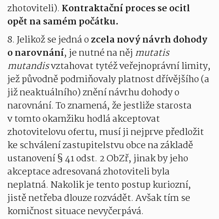
zhotoviteli).
Kontraktační proces se ocitl
opět na samém počátku.
8. Jelikož se jedná o
zcela nový návrh dohody
o narovnání
, je nutné na něj
mutatis
mutandis
vztahovat tytéž veřejnoprávní limity,
jež původně podmiňovaly platnost dřívějšího (a
již neaktuálního) znění návrhu dohody o
narovnání. To znamená, že jestliže starosta
v tomto okamžiku hodlá akceptovat
zhotovitelovu ofertu, musí ji nejprve předložit
ke schválení zastupitelstvu obce na základě
ustanovení § 41 odst. 2 ObZř, jinak by jeho
akceptace adresovaná zhotoviteli byla
neplatná. Nakolik je tento postup kuriozní,
jistě netřeba dlouze rozvádět. Avšak tím se
komičnost situace nevyčerpává.