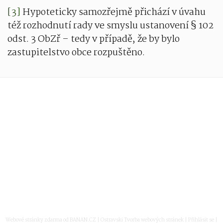
[3]
Hypoteticky samozřejmě přichází v úvahu
též rozhodnutí rady ve smyslu ustanovení § 102
odst. 3 ObZř – tedy v případě, že by bylo
zastupitelstvo obce rozpuštěno.
E:
g
eorgi.margaritov@mgmec.cz
T:
+420 601532342
Webové stránky zdarma
od
BANAN.CZ
|
Ostravski Tvorba webových stránek
|
Přihlásit se
|