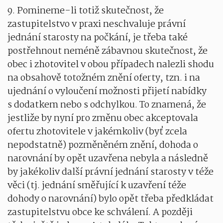
9. Pomineme-li totiž skutečnost, že
zastupitelstvo v praxi neschvaluje právní
jednání starosty na počkání, je třeba také
postřehnout neméně zábavnou skutečnost, že
obec i zhotovitel v obou případech nalezli shodu
na obsahově totožném znění oferty, tzn. i na
ujednání o vyloučení možnosti přijetí nabídky
s dodatkem nebo s odchylkou. To znamená, že
jestliže by nyní pro změnu obec akceptovala
ofertu zhotovitele v jakémkoliv (byť zcela
nepodstatně) pozměněném znění, dohoda o
narovnání by opět uzavřena nebyla a následně
by jakékoliv další právní jednání starosty v téže
věci (tj. jednání směřující k uzavření téže
dohody o narovnání) bylo opět třeba předkládat
zastupitelstvu obce ke schválení. A později