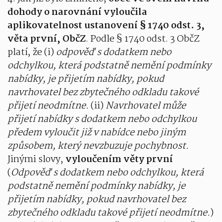
dohody o narovnání vyloučila
aplikovatelnost ustanovení § 1740 odst. 3,
věta první, ObčZ
. Podle § 1740 odst. 3 ObčZ
platí, že (i)
odpověď s dodatkem nebo
odchylkou, která podstatně nemění podmínky
nabídky, je přijetím nabídky, pokud
navrhovatel bez zbytečného odkladu takové
přijetí neodmítne.
(ii)
Navrhovatel může
přijetí nabídky s dodatkem nebo odchylkou
předem vyloučit již v nabídce nebo jiným
způsobem, který nevzbuzuje pochybnost.
Jinými slovy,
vyloučením věty první
(
Odpověď s dodatkem nebo odchylkou, která
podstatně nemění podmínky nabídky, je
přijetím nabídky, pokud navrhovatel bez
zbytečného odkladu takové přijetí neodmítne.
)