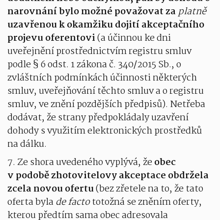
narovnání bylo možné považovat za
platně
uzavřenou k okamžiku dojití akceptačního
projevu oferentovi
(a účinnou ke dni
uveřejnění prostřednictvím registru smluv
podle § 6 odst. 1 zákona č. 340/2015 Sb., o
zvláštních podmínkách účinnosti některých
smluv, uveřejňování těchto smluv a o registru
smluv, ve znění pozdějších předpisů). Netřeba
dodávat, že strany předpokládaly uzavření
dohody s využitím elektronických prostředků
na dálku.
7. Ze shora uvedeného vyplývá, že
obec
v podobě zhotovitelovy akceptace obdržela
zcela novou ofertu
(bez zřetele na to, že tato
oferta byla
de facto
totožná se zněním oferty,
kterou předtím sama obec adresovala