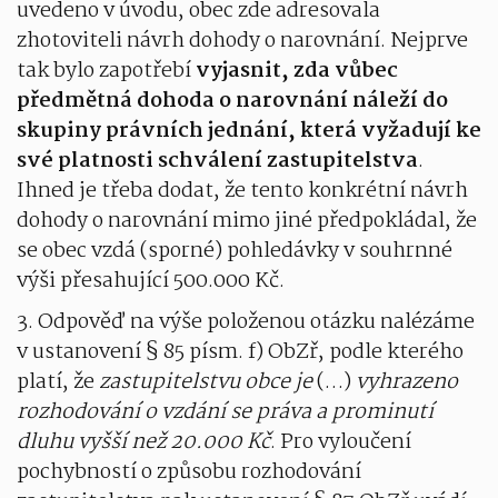
uvedeno v úvodu, obec zde adresovala
zhotoviteli návrh dohody o narovnání. Nejprve
tak bylo zapotřebí
vyjasnit, zda vůbec
předmětná dohoda o narovnání náleží do
skupiny právních jednání, která vyžadují ke
své platnosti schválení zastupitelstva
.
Ihned je třeba dodat, že tento konkrétní návrh
dohody o narovnání mimo jiné předpokládal, že
se obec vzdá (sporné) pohledávky v souhrnné
výši přesahující 500.000 Kč.
3. Odpověď na výše položenou otázku nalézáme
v ustanovení § 85 písm. f) ObZř, podle kterého
platí, že
zastupitelstvu obce je
(…)
vyhrazeno
rozhodování o vzdání se práva a prominutí
dluhu vyšší než 20.000 Kč
. Pro vyloučení
pochybností o způsobu rozhodování