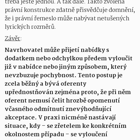
třeba ještě jednou. A tak dále. Takto zvolená
právní konstrukce zdatně přisvědčuje domnění,
že i právní řemeslo může nabývat netušených
lyrických rozměrů.
Závěr
:
Navrhovatel může přijetí nabídky s
dodatkem nebo odchylkou předem vyloučit
již v nabídce nebo jiným způsobem, který
nevzbuzuje pochybnost. Tento postup je
zcela běžný a bývá oferenty
upřednostňován zejména proto, že při něm
oferent nemusí čelit hrozbě opomenutí
včasného odmítnutí znevýhodňující
akceptace. V praxi nicméně nastávají
situace, kdy – se zřetelem ke konkrétním
okolnostem případu – se vyloučení