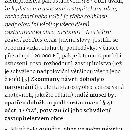
zastupitelstva pak ustanovení § 87 ObZř uvádí,
že
k platnému usnesení zastupitelstva obce,
rozhodnutí nebo volbě je třeba souhlasu
nadpoloviční většiny všech členů
zastupitelstva obce, nestanoví-li zvláštní
právní předpis jinak
. Jinými slovy, jestliže se
obec má vzdát dluhu (tj. pohledávky) v částce
přesahující 20.000 Kč, pak je k tomu zapotřebí
usnesení, resp. rozhodnutí, zastupitelstva (jež
je schváleno nadpoloviční většinou všech jeho
členů).
[3]
Zkoumaný návrh dohody o
narovnání
(tj. oferta starosty obce adresovaná
zhotoviteli, jakožto oblátu)
tudíž musel být
opatřen doložkou podle ustanovení § 41
odst. 1 ObZř, potvrzující jeho schválení
zastupitelstvem obce
.
4. Jak již bylo zmíněno,
obec ve svém návrhu