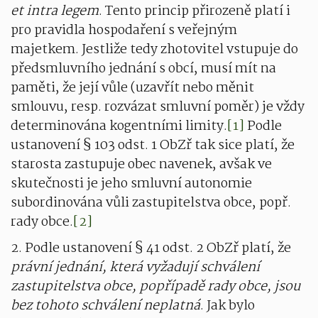
et intra legem
. Tento princip přirozeně platí i
pro pravidla hospodaření s veřejným
majetkem. Jestliže tedy zhotovitel vstupuje do
předsmluvního jednání s obcí, musí mít na
paměti, že její vůle (uzavřít nebo měnit
smlouvu, resp. rozvázat smluvní poměr) je vždy
determinována kogentními limity.
[1]
Podle
ustanovení § 103 odst. 1 ObZř tak sice platí, že
starosta zastupuje obec navenek, avšak ve
skutečnosti je jeho smluvní autonomie
subordinována vůli zastupitelstva obce, popř.
rady obce.
[2]
2. Podle ustanovení § 41 odst. 2 ObZř platí, že
právní jednání, která vyžadují schválení
zastupitelstva obce, popřípadě rady obce, jsou
bez tohoto schválení neplatná
. Jak bylo