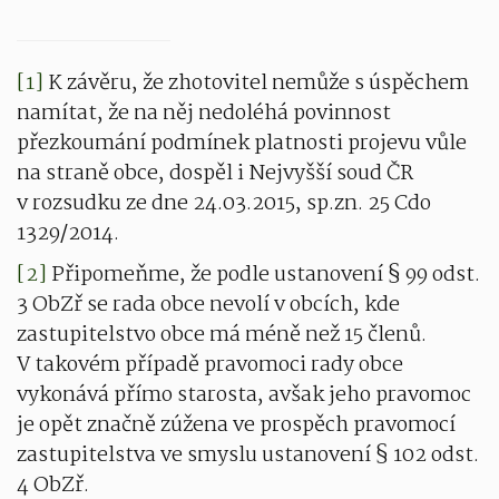
[1]
K závěru, že zhotovitel nemůže s úspěchem
namítat, že na něj nedoléhá povinnost
přezkoumání podmínek platnosti projevu vůle
na straně obce, dospěl i Nejvyšší soud ČR
v rozsudku ze dne 24.03.2015, sp.zn. 25 Cdo
1329/2014.
[2]
Připomeňme, že podle ustanovení § 99 odst.
3 ObZř se rada obce nevolí v obcích, kde
zastupitelstvo obce má méně než 15 členů.
V takovém případě pravomoci rady obce
vykonává přímo starosta, avšak jeho pravomoc
je opět značně zúžena ve prospěch pravomocí
zastupitelstva ve smyslu ustanovení § 102 odst.
4 ObZř.