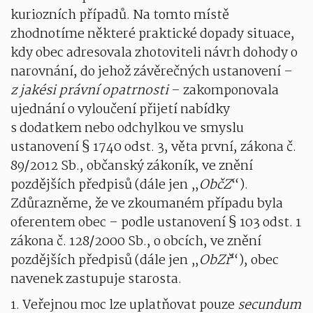
kuriozních případů. Na tomto místě
zhodnotíme některé praktické dopady situace,
kdy obec adresovala zhotoviteli návrh dohody o
narovnání, do jehož závěrečných ustanovení –
z jakési právní opatrnosti
– zakomponovala
ujednání o vyloučení přijetí nabídky
s dodatkem nebo odchylkou ve smyslu
ustanovení § 1740 odst. 3, věta první, zákona č.
89/2012 Sb., občanský zákoník, ve znění
pozdějších předpisů (dále jen „
ObčZ
“).
Zdůrazněme, že ve zkoumaném případu byla
oferentem obec – podle ustanovení § 103 odst. 1
zákona č. 128/2000 Sb., o obcích, ve znění
pozdějších předpisů (dále jen „
ObZř
“), obec
navenek zastupuje starosta.
1. Veřejnou moc lze uplatňovat pouze
secundum