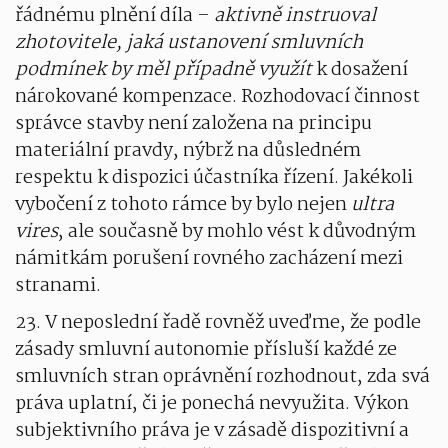
řádnému plnění díla –
aktivně instruoval
zhotovitele, jaká ustanovení smluvních
podmínek by měl případně využít
k dosažení
nárokované kompenzace. Rozhodovací činnost
správce stavby není založena na principu
materiální pravdy, nýbrž na důsledném
respektu k dispozici účastníka řízení. Jakékoli
vybočení z tohoto rámce by bylo nejen
ultra
vires
, ale současně by mohlo vést k důvodným
námitkám porušení rovného zacházení mezi
stranami.
23. V neposlední řadě rovněž uveďme, že podle
zásady smluvní autonomie přísluší každé ze
smluvních stran oprávnění rozhodnout, zda svá
práva uplatní, či je ponechá nevyužita. Výkon
subjektivního práva je v zásadě dispozitivní a