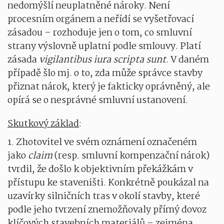
nedomýšlí neuplatněné nároky. Není
procesním orgánem a neřídí se vyšetřovací
zásadou – rozhoduje jen o tom, co smluvní
strany výslovně uplatní podle smlouvy. Platí
zásada
vigilantibus iura scripta sunt
. V daném
případě šlo mj. o to, zda může správce stavby
přiznat nárok, který je fakticky oprávněný, ale
opírá se o nesprávné smluvní ustanovení.
Skutkový základ
:
1. Zhotovitel ve svém oznámení označeném
jako
claim
(resp. smluvní kompenzační nárok)
tvrdil, že došlo k objektivním překážkám v
přístupu ke staveništi. Konkrétně poukázal na
uzavírky silničních tras v okolí stavby, které
podle jeho tvrzení znemožňovaly přímý dovoz
klíčových stavebních materiálů – zejména