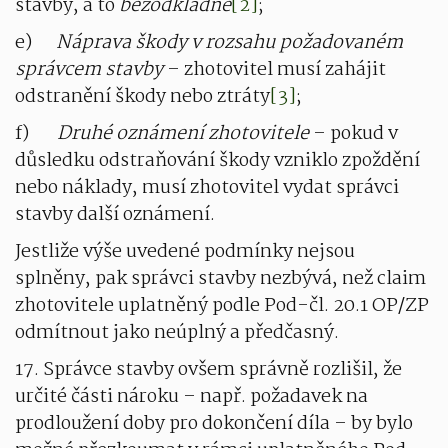
stavby, a to
bezodkladně
[2]
;
e)
Náprava škody v rozsahu požadovaném
správcem stavby
– zhotovitel musí zahájit
odstranění škody nebo ztráty
[3]
;
f)
Druhé oznámení zhotovitele
– pokud v
důsledku odstraňování škody vzniklo zpoždění
nebo náklady, musí zhotovitel vydat správci
stavby další oznámení.
Jestliže výše uvedené podmínky nejsou
splněny, pak správci stavby nezbývá, než claim
zhotovitele uplatněný podle Pod-čl. 20.1 OP/ZP
odmítnout jako neúplný a předčasný.
17. Správce stavby ovšem správně rozlišil, že
určité části nároku – např. požadavek na
prodloužení doby pro dokončení díla – by bylo