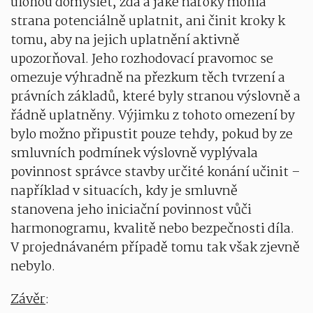
úlohou domýšlet, zda a jaké nároky mohla
strana potenciálně uplatnit, ani činit kroky k
tomu, aby na jejich uplatnění aktivně
upozorňoval. Jeho rozhodovací pravomoc se
omezuje výhradně na přezkum těch tvrzení a
právních základů, které byly stranou výslovně a
řádně uplatněny. Výjimku z tohoto omezení by
bylo možno připustit pouze tehdy, pokud by ze
smluvních podmínek výslovně vyplývala
povinnost správce stavby určité konání učinit –
například v situacích, kdy je smluvně
stanovena jeho iniciační povinnost vůči
harmonogramu, kvalitě nebo bezpečnosti díla.
V projednávaném případě tomu tak však zjevně
nebylo.
Závěr
: