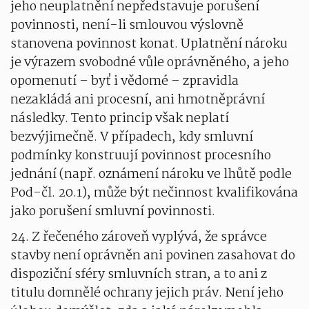
jeho neuplatnění nepředstavuje porušení
povinnosti, není-li smlouvou výslovně
stanovena povinnost konat. Uplatnění nároku
je výrazem svobodné vůle oprávněného, a jeho
opomenutí – byť i vědomé – zpravidla
nezakládá ani procesní, ani hmotněprávní
následky. Tento princip však neplatí
bezvýjimečně. V případech, kdy smluvní
podmínky konstruují povinnost procesního
jednání (např. oznámení nároku ve lhůtě podle
Pod-čl. 20.1), může být nečinnost kvalifikována
jako porušení smluvní povinnosti.
24. Z řečeného zároveň vyplývá, že správce
stavby není oprávněn ani povinen zasahovat do
dispoziční sféry smluvních stran, a to ani z
titulu domnělé ochrany jejich práv. Není jeho