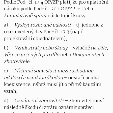
Podle Pod-čl. 17.4 OP/ZP platí, že pro uplatnění
nároku podle Pod-čl. 20.1 OP/ZP je třeba
kumulativně splnit
následující kroky:
a)
Výskyt rozhodné události
– tj. jednoho z
rizik uvedených v Pod-čl. 17.3 (např.
projektování objednatelem);
b)
Vznik ztráty nebo škody
– výlučně na
Díle
,
Věcech určených pro dílo
nebo
Dokumentech
zhotovitele
;
c)
Příčinná souvislost mezi rozhodnou
událostí a vzniklou škodou
– nestačí pouhá
koexistence, nýbrž musí jít o přímý kauzální
vztah;
d)
Oznámení zhotovitele
– zhotovitel musí
následně škodu či ztrátu oznámit správci