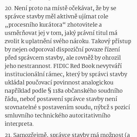
20. Není proto na místě očekávat, že by se
správce stavby měl aktivně ujímat role
„procesního kurátora“ zhotovitele a
usměrňovat jej v tom, jaký právní titul má
zvolit k uplatnění svého nároku. Takový přístup
by nejen odporoval dispoziční povaze řízení
před správcem stavby, ale rovněž by ohrozil
jeho nestrannost. FIDIC Red Book nevytváří
institucionální rámec, který by správci stavby
ukládal poučovací povinnost analogickou
například podle § 118a občanského soudního
řádu, neboť postavení správce stavby není
srovnatelné s postavením soudu, nýbrž s pozicí
smluvního technického autoritativního
interpreta.
21. Samozřejmě, správce stavby má možnost (a