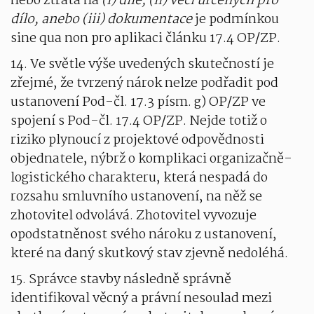
nebo ztráta na
(i) díle, (ii) věcí určených pro
dílo, anebo (iii) dokumentace
je podmínkou
sine qua non pro aplikaci článku 17.4 OP/ZP.
14. Ve světle výše uvedených skutečností je
zřejmé, že tvrzený nárok nelze podřadit pod
ustanovení Pod-čl. 17.3 písm. g) OP/ZP ve
spojení s Pod-čl. 17.4 OP/ZP. Nejde totiž o
riziko plynoucí z projektové odpovědnosti
objednatele, nýbrž o komplikaci organizačně-
logistického charakteru, která nespadá do
rozsahu smluvního ustanovení, na něž se
zhotovitel odvolává. Zhotovitel vyvozuje
opodstatněnost svého nároku z ustanovení,
které na daný skutkový stav zjevně nedoléhá.
15. Správce stavby následně správně
identifikoval věcný a právní nesoulad mezi