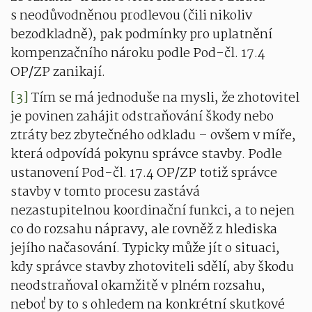
s neodůvodněnou prodlevou (čili nikoliv
bezodkladně), pak podmínky pro uplatnění
kompenzačního nároku podle Pod-čl. 17.4
OP/ZP zanikají.
[3]
Tím se má jednoduše na mysli, že zhotovitel
je povinen zahájit odstraňování škody nebo
ztráty bez zbytečného odkladu – ovšem v míře,
která odpovídá pokynu správce stavby. Podle
ustanovení Pod-čl. 17.4 OP/ZP totiž správce
stavby v tomto procesu zastává
nezastupitelnou koordinační funkci, a to nejen
co do rozsahu nápravy, ale rovněž z hlediska
jejího načasování. Typicky může jít o situaci,
kdy správce stavby zhotoviteli sdělí, aby škodu
neodstraňoval okamžitě v plném rozsahu,
neboť by to s ohledem na konkrétní skutkové