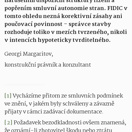
narušením dispoziční struktury řízení a
popřením smluvní autonomie stran. FIDIC v
tomto ohledu nezná korektivní zásahy ani
poučovací povinnost – správce stavby
rozhoduje toliko v mezích tvrzeného, nikoli
v intencích hypoteticky tvrditelného.
Georgi Margaritov,
konstrukční právník a konzultant
[1]
Vycházíme přitom ze smluvních podmínek
ve znění, v jakém byly schváleny a závazně
přijaty v rámci zadávací dokumentace.
[2]
Požadavek bezodkladnosti ovšem znamená,
že oznámí-li zhotovitel škodu nebo ztrátu