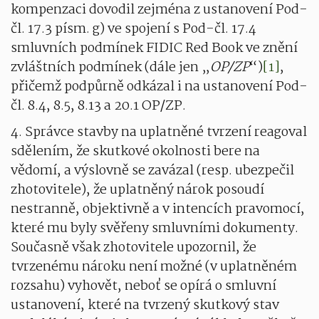
kompenzaci dovodil zejména z ustanovení Pod-
čl. 17.3 písm. g) ve spojení s Pod-čl. 17.4
smluvních podmínek FIDIC Red Book ve znění
zvláštních podmínek (dále jen „
OP/ZP
“)
[1]
,
přičemž podpůrně odkázal i na ustanovení Pod-
čl. 8.4, 8.5, 8.13 a 20.1 OP/ZP.
4. Správce stavby na uplatněné tvrzení reagoval
sdělením, že skutkové okolnosti bere na
vědomí, a výslovně se zavázal (resp. ubezpečil
zhotovitele), že uplatněný nárok posoudí
nestranně, objektivně a v intencích pravomocí,
které mu byly svěřeny smluvními dokumenty.
Současně však zhotovitele upozornil, že
tvrzenému nároku není možné (v uplatněném
rozsahu) vyhovět, neboť se opírá o smluvní
ustanovení, které na tvrzený skutkový stav