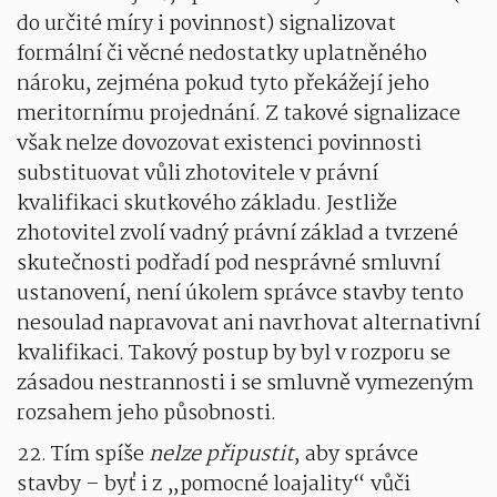
do určité míry i povinnost) signalizovat
formální či věcné nedostatky uplatněného
nároku, zejména pokud tyto překážejí jeho
meritornímu projednání. Z takové signalizace
však nelze dovozovat existenci povinnosti
substituovat vůli zhotovitele v právní
kvalifikaci skutkového základu. Jestliže
zhotovitel zvolí vadný právní základ a tvrzené
skutečnosti podřadí pod nesprávné smluvní
ustanovení, není úkolem správce stavby tento
nesoulad napravovat ani navrhovat alternativní
kvalifikaci. Takový postup by byl v rozporu se
zásadou nestrannosti i se smluvně vymezeným
rozsahem jeho působnosti.
22. Tím spíše
nelze připustit
, aby správce
stavby – byť i z „pomocné loajality“ vůči