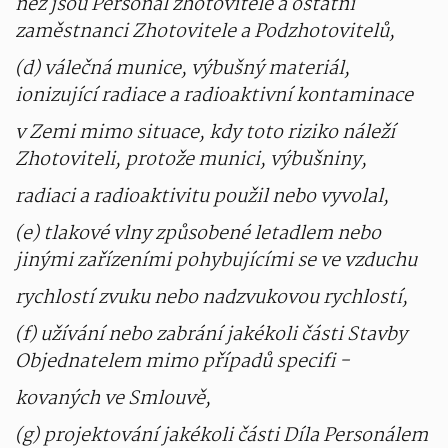
než jsou Personál zhotovitele a ostatní
zaměstnanci Zhotovitele a Podzhotovitelů,
(d) válečná munice, výbušný materiál,
ionizující radiace a radioaktivní kontaminace
v Zemi mimo situace, kdy toto riziko náleží
Zhotoviteli, protože munici, výbušniny,
radiaci a radioaktivitu použil nebo vyvolal,
(e) tlakové vlny způsobené letadlem nebo
jinými zařízeními pohybujícími se ve vzduchu
rychlostí zvuku nebo nadzvukovou rychlostí,
(f) užívání nebo zabrání jakékoli části Stavby
Objednatelem mimo případů specifi -
kovaných ve Smlouvě,
(g) projektování jakékoli části Díla Personálem