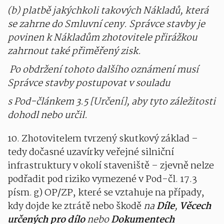
(b) platbě jakýchkoli takových Nákladů, která
se zahrne do Smluvní ceny. Správce stavby je
povinen k Nákladům zhotovitele přirážkou
zahrnout také přiměřený zisk.
Po obdržení tohoto dalšího oznámení musí
Správce stavby postupovat v souladu
s Pod-článkem 3.5 [Určení], aby tyto záležitosti
dohodl nebo určil.
10. Zhotovitelem tvrzený skutkový základ –
tedy dočasné uzavírky veřejné silniční
infrastruktury v okolí staveniště – zjevně nelze
podřadit pod riziko vymezené v Pod-čl. 17.3
písm. g) OP/ZP, které se vztahuje na případy,
kdy dojde ke ztrátě nebo škodě
na
Díle
,
Věcech
určených pro dílo
nebo
Dokumentech