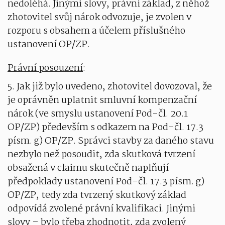
nedoléhá. Jinými slovy, právní základ, z něhož
zhotovitel svůj nárok odvozuje, je zvolen v
rozporu s obsahem a účelem příslušného
ustanovení OP/ZP.
Právní posouzení
:
5. Jak již bylo uvedeno, zhotovitel dovozoval, že
je oprávněn uplatnit smluvní kompenzační
nárok (ve smyslu ustanovení Pod-čl. 20.1
OP/ZP) především s odkazem na Pod-čl. 17.3
písm. g) OP/ZP. Správci stavby za daného stavu
nezbylo než posoudit, zda skutková tvrzení
obsažená v claimu skutečně naplňují
předpoklady ustanovení Pod-čl. 17.3 písm. g)
OP/ZP, tedy zda tvrzený skutkový základ
odpovídá zvolené právní kvalifikaci. Jinými
slovy – bylo třeba zhodnotit, zda zvolený