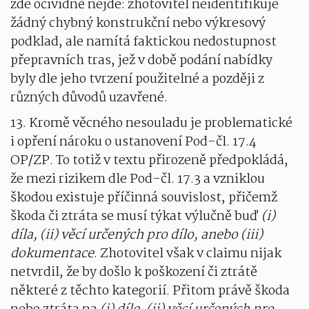
zde očividně nejde: zhotovitel neidentifikuje
žádný chybný konstrukční nebo výkresový
podklad, ale namítá faktickou nedostupnost
přepravních tras, jež v době podání nabídky
byly dle jeho tvrzení použitelné a později z
různých důvodů uzavřené.
13. Kromě věcného nesouladu je problematické
i opření nároku o ustanovení Pod-čl. 17.4
OP/ZP. To totiž v textu přirozeně předpokládá,
že mezi rizikem dle Pod-čl. 17.3 a vzniklou
škodou existuje příčinná souvislost, přičemž
škoda či ztráta se musí týkat výlučně buď
(i)
díla, (ii) věcí určených pro dílo, anebo (iii)
dokumentace
. Zhotovitel však v claimu nijak
netvrdil, že by došlo k poškození či ztrátě
některé z těchto kategorií. Přitom právě škoda