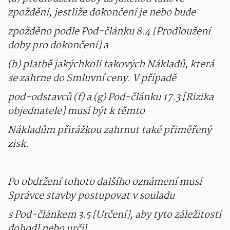
zpoždění, jestliže dokončení je nebo bude
zpožděno podle Pod-článku 8.4 [Prodloužení
doby pro dokončení] a
(b) platbě jakýchkoli takových Nákladů, která
se zahrne do Smluvní ceny. V případě
pod-odstavců (f) a (g) Pod-článku 17.3 [Rizika
objednatele] musí být k těmto
Nákladům přirážkou zahrnut také přiměřený
zisk.
Po obdržení tohoto dalšího oznámení musí
Správce stavby postupovat v souladu
s Pod-článkem 3.5 [Určení], aby tyto záležitosti
dohodl nebo určil.