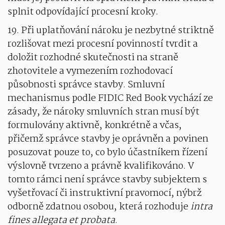
splnit odpovídající procesní kroky.
19. Při uplatňování nároku je nezbytné striktně
rozlišovat mezi procesní povinností tvrdit a
doložit rozhodné skutečnosti na straně
zhotovitele a vymezením rozhodovací
působnosti správce stavby. Smluvní
mechanismus podle FIDIC Red Book vychází ze
zásady, že nároky smluvních stran musí být
formulovány aktivně, konkrétně a včas,
přičemž správce stavby je oprávněn a povinen
posuzovat pouze to, co bylo účastníkem řízení
výslovně tvrzeno a právně kvalifikováno. V
tomto rámci není správce stavby subjektem s
vyšetřovací či instruktivní pravomocí, nýbrž
odborně zdatnou osobou, která rozhoduje
intra
fines allegata et probata
.