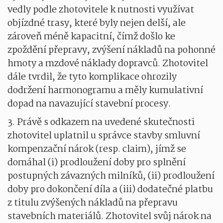
vedly podle zhotovitele k nutnosti využívat
objízdné trasy, které byly nejen delší, ale
zároveň méně kapacitní, čímž došlo ke
zpoždění přepravy, zvýšení nákladů na pohonné
hmoty a mzdové náklady dopravců. Zhotovitel
dále tvrdil, že tyto komplikace ohrozily
dodržení harmonogramu a měly kumulativní
dopad na navazující stavební procesy.
3. Právě s odkazem na uvedené skutečnosti
zhotovitel uplatnil u správce stavby smluvní
kompenzační nárok (resp. claim), jímž se
domáhal (i) prodloužení doby pro splnění
postupných závazných milníků, (ii) prodloužení
doby pro dokončení díla a (iii) dodatečné platbu
z titulu zvýšených nákladů na přepravu
stavebních materiálů. Zhotovitel svůj nárok na