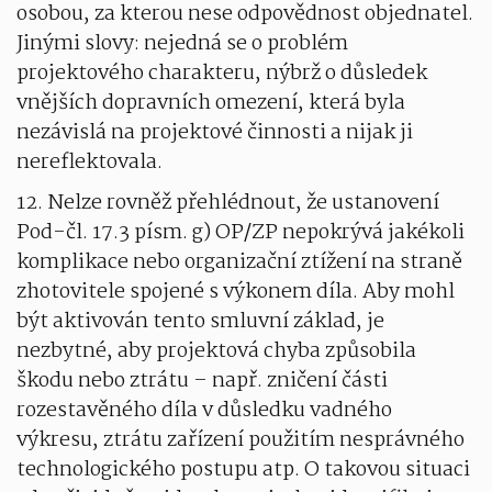
osobou, za kterou nese odpovědnost objednatel.
Jinými slovy: nejedná se o problém
projektového charakteru, nýbrž o důsledek
vnějších dopravních omezení, která byla
nezávislá na projektové činnosti a nijak ji
nereflektovala.
12. Nelze rovněž přehlédnout, že ustanovení
Pod-čl. 17.3 písm. g) OP/ZP nepokrývá jakékoli
komplikace nebo organizační ztížení na straně
zhotovitele spojené s výkonem díla. Aby mohl
být aktivován tento smluvní základ, je
nezbytné, aby projektová chyba způsobila
škodu nebo ztrátu – např. zničení části
rozestavěného díla v důsledku vadného
výkresu, ztrátu zařízení použitím nesprávného
technologického postupu atp. O takovou situaci