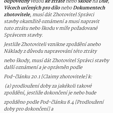
odpovědný
vedou
ke ztrátě
nebo
škodě
na
Díle
,
Věcech určených pro dílo
nebo
Dokumentech
zhotovitele
, musí dát Zhotovitel Správci
stavby okamžitě oznámení a musí napravit
tuto ztrátu nebo škodu v míře požadované
Správcem stavby.
Jestliže Zhotoviteli vznikne zpoždění anebo
Náklady z důvodu napravování této ztráty
nebo škody, musí dát Zhotovitel Správci stavby
další oznámení a je oprávněn podle
Pod-článku 20.1 [Claimy zhotovitele] k:
(a) prodloužení doby za jakékoli takové
zpoždění, jestliže dokončení je nebo bude
zpožděno podle Pod-článku 8.4 [Prodloužení
doby pro dokončení] a