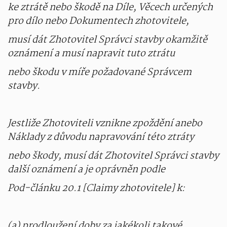
ke ztrátě nebo škodě na Díle, Věcech určených
pro dílo nebo Dokumentech zhotovitele,
musí dát Zhotovitel Správci stavby okamžitě
oznámení a musí napravit tuto ztrátu
nebo škodu v míře požadované Správcem
stavby.
Jestliže Zhotoviteli vznikne zpoždění anebo
Náklady z důvodu napravování této ztráty
nebo škody, musí dát Zhotovitel Správci stavby
další oznámení a je oprávněn podle
Pod-článku 20.1 [Claimy zhotovitele] k:
(a) prodloužení doby za jakékoli takové