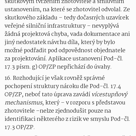
skutkovým tvrzením zhotovitele a smluvním
ustanovením, na které se zhotovitel odvolal. Ze
skutkového základu – tedy dočasných uzavírek
veřejné silniční infrastruktury – nevyplývá
žádná projektová chyba, vada dokumentace ani
jiný nedostatek návrhu díla, který by bylo
možné podřadit pod odpovědnost objednatele
za projektování. Aplikace ustanovení Pod-čl.
17.3 písm. g) OP/ZP nepřichází do úvahy.
16. Rozhodující je však rovněž správné
pochopení struktury nároku dle Pod-čl. 17.4
OP/ZP, neboť tato úprava zavádí
vícestupňový
mechanismus
, který – v rozporu s představou
zhotovitele –nelze zjednodušit pouze na
identifikaci některého z rizik ve smyslu Pod-čl.
17.3 OP/ZP.