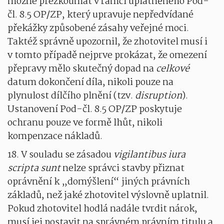
možné přezkoumat v rámci uplatněného Pod-
čl. 8.5 OP/ZP, který upravuje nepředvídané
překážky způsobené zásahy veřejné moci.
Taktéž správně upozornil, že zhotovitel musí i
v tomto případě nejprve prokázat, že omezení
přepravy mělo skutečný dopad na
celkové
datum dokončení díla, nikoli pouze na
plynulost dílčího plnění (tzv.
disruption
).
Ustanovení Pod-čl. 8.5 OP/ZP poskytuje
ochranu pouze ve formě lhůt, nikoli
kompenzace nákladů.
18. V souladu se zásadou
vigilantibus iura
scripta sunt
nelze správci stavby přiznat
oprávnění k „domýšlení“ jiných právních
základů, než jaké zhotovitel výslovně uplatnil.
Pokud zhotovitel hodlá nadále tvrdit nárok,
musí jej postavit na správném právním titulu a