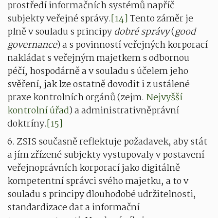
prostředí informačních systémů napříč
subjekty veřejné správy.
[14]
Tento záměr je
plně v souladu s principy
dobré správy
(
good
governance
) a s povinností veřejných korporací
nakládat s veřejným majetkem s odbornou
péčí, hospodárně a v souladu s účelem jeho
svěření, jak lze ostatně dovodit i z ustálené
praxe kontrolních orgánů (zejm.
Nejvyšší
kontrolní úřad
) a administrativněprávní
doktríny.
[15]
6. ZSIS současně reflektuje požadavek, aby stát
a jím zřízené subjekty vystupovaly v postavení
veřejnoprávních korporací jako digitálně
kompetentní správci svého majetku, a to v
souladu s principy dlouhodobé udržitelnosti,
standardizace dat a informační