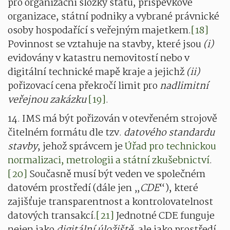
pro organizační složky státu, příspěvkové
organizace, státní podniky a vybrané právnické
osoby hospodařící s veřejným majetkem.
[18]
Povinnost se vztahuje na stavby, které jsou
(i)
evidovány v katastru nemovitostí nebo v
digitální technické mapě kraje a jejichž
(ii)
pořizovací cena překročí limit pro
nadlimitní
veřejnou zakázku
[19]
.
14. IMS má být pořizován v otevřeném strojově
čitelném formátu dle tzv.
datového standardu
stavby
, jehož správcem je
Úřad pro technickou
normalizaci, metrologii a státní zkušebnictví
.
[20]
Současně musí být veden ve společném
datovém prostředí (dále jen „
CDE
“), které
zajišťuje transparentnost a kontrolovatelnost
datových transakcí.
[21]
Jednotné CDE funguje