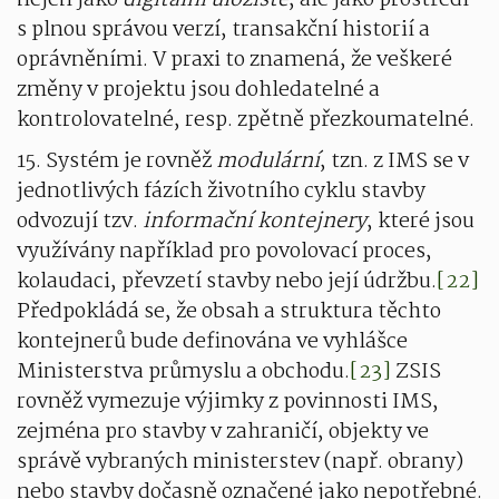
nejen jako
digitální úložiště
, ale jako prostředí
s plnou správou verzí, transakční historií a
oprávněními. V praxi to znamená, že veškeré
změny v projektu jsou dohledatelné a
kontrolovatelné, resp. zpětně přezkoumatelné.
15. Systém je rovněž
modulární
, tzn. z IMS se v
jednotlivých fázích životního cyklu stavby
odvozují tzv.
informační kontejnery
, které jsou
využívány například pro povolovací proces,
kolaudaci, převzetí stavby nebo její údržbu.
[22]
Předpokládá se, že obsah a struktura těchto
kontejnerů bude definována ve vyhlášce
Ministerstva průmyslu a obchodu.
[23]
ZSIS
rovněž vymezuje výjimky z povinnosti IMS,
zejména pro stavby v zahraničí, objekty ve
správě vybraných ministerstev (např. obrany)
nebo stavby dočasně označené jako nepotřebné.