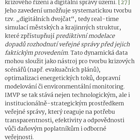
krizového řízení a digitální správy území.
[27]
Jeho zavedení umožňuje systematickou tvorbu
tzv. „digitálních dvojčat“, tedy real-time
simulací městských a krajinných struktur,
které zpřístupňují
prediktivní modelace
dopadů rozhodnutí veřejné správy před jejich
faktickým provedením
. Tato dynamická data
mohou sloužit jako nástroj pro tvorbu krizových
scénářů (např. evakuačních plánů),
optimalizaci energetických toků, dopravní
modelování či environmentální monitoring.
IMVP se tak stává nejen technologickým, ale i
institucionálně-strategickým prostředkem
veřejné správy, který reaguje na potřebu
transparentnosti, efektivity a odpovědnosti
vůči daňovým poplatníkům i odborné
veřejnosti.