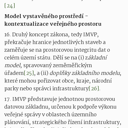
[24]
Model vystavěného prostředí -
kontextualizace veřejného prostoru
16. Druhý koncept zákona, tedy IMVP,
překračuje hranice jednotlivých staveb a
zaměřuje se na prostorovou integritu dat o
celém území státu. Dělí se na (i) z
ákladní
model
, spravovaný zeměměřickým
úřadem
[25]
, a (ii)
doplňky základního modelu
,
které mohou pořizovat obce, kraje, národní
parky nebo správci infrastruktury
[26]
.
17. IMVP představuje jednotnou prostorovou
datovou základnu, určenou k podpoře výkonu
veřejné správy v oblastech územního
plánování, strategického řízení infrastruktury,