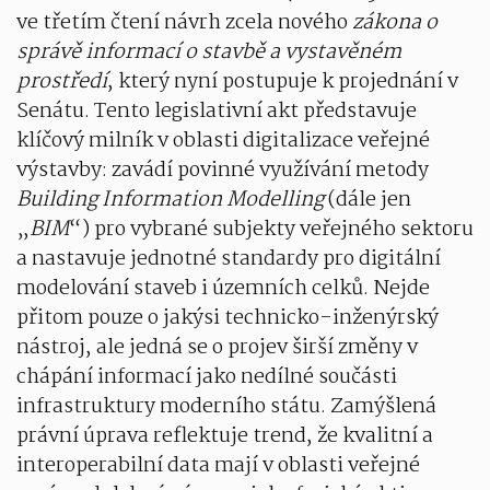
ve třetím čtení návrh zcela nového
zákona o
správě informací o stavbě a vystavěném
prostředí
, který nyní postupuje k projednání v
Senátu. Tento legislativní akt představuje
klíčový milník v oblasti digitalizace veřejné
výstavby: zavádí povinné využívání metody
Building Information Modelling
(dále jen
„
BIM
“) pro vybrané subjekty veřejného sektoru
a nastavuje jednotné standardy pro digitální
modelování staveb i územních celků. Nejde
přitom pouze o jakýsi technicko-inženýrský
nástroj, ale jedná se o projev širší změny v
chápání informací jako nedílné součásti
infrastruktury moderního státu. Zamýšlená
právní úprava reflektuje trend, že kvalitní a
interoperabilní data mají v oblasti veřejné