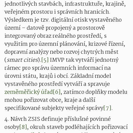
jednotlivých stavbách, infrastruktuře, krajině,
veřejném prostoru i správních hranicích.
Výsledkem je tzv. digitální otisk vystavěného
území – datově propojený a prostorově
integrovaný obraz reálného prostředí, s
využitím pro územní plánování, krizové řízení,
dopravní analýzy nebo rozvoj chytrých měst
(
smart cities
).
[5]
IMVP tak vytváří jednotný
rámec pro správu územních informací na
úrovni státu, krajů i obcí. Základní model
vystavěného prostředí vytváří a spravuje
zeměměřický úřad
[6]
, zatímco doplňky modelu
mohou pořizovat obce, kraje a další
specifikované subjekty veřejné správy
[7]
.
4. Návrh ZSIS definuje příslušné povinné
osoby
[8]
, okruh staveb podléhajících pořizovací