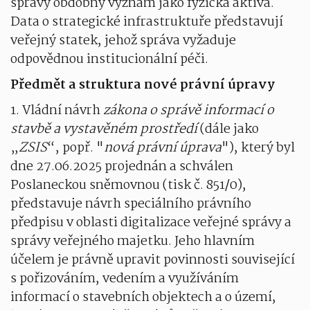
správy obdobný význam jako fyzická aktiva.
Data o strategické infrastruktuře představují
veřejný statek, jehož správa vyžaduje
odpovědnou institucionální péči.
Předmět a struktura nové právní úpravy
1. Vládní návrh
zákona o správě informací o
stavbě a vystavěném prostředí
(dále jako
„
ZSIS
“, popř. "
nová právní úprava
"), který byl
dne 27.06.2025 projednán a schválen
Poslaneckou sněmovnou (tisk č. 851/0),
představuje návrh speciálního právního
předpisu v oblasti digitalizace veřejné správy a
správy veřejného majetku. Jeho hlavním
účelem je právně upravit povinnosti související
s pořizováním, vedením a využíváním
informací o stavebních objektech a o území,