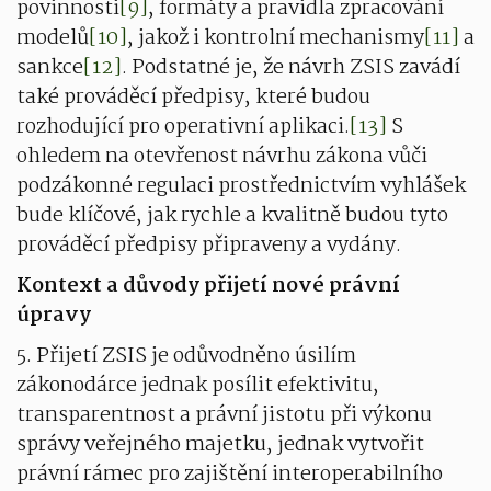
povinnosti
[9]
, formáty a pravidla zpracování
modelů
[10]
, jakož i kontrolní mechanismy
[11]
a
sankce
[12]
. Podstatné je, že návrh ZSIS zavádí
také prováděcí předpisy, které budou
rozhodující pro operativní aplikaci.
[13]
S
ohledem na otevřenost návrhu zákona vůči
podzákonné regulaci prostřednictvím vyhlášek
bude klíčové, jak rychle a kvalitně budou tyto
prováděcí předpisy připraveny a vydány.
Kontext a důvody přijetí nové právní
úpravy
5. Přijetí ZSIS je odůvodněno úsilím
zákonodárce jednak posílit efektivitu,
transparentnost a právní jistotu při výkonu
správy veřejného majetku, jednak vytvořit
právní rámec pro zajištění interoperabilního