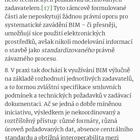
nebo technických požadavků definovaných
zadavatelem.
[17]
Tyto rámcově formulované
části ale neposkytují žádnou právní oporu pro
systematické zavádění BIM – či přesněji,
umožňují sice použití elektronických
prostředků, avšak nikoli modelování informací
o stavbě jako
standardizovaného
právně
závazného procesu.
8. V praxi tak dochází k využívání BIM výlučně
na základě rozhodnutí jednotlivých zadavatelů,
a to formou zvláštní specifikace smluvních
podmínek a technických požadavků v zadávací
dokumentaci. Ač se jedná o dobře míněnou
iniciativu, výsledkem je nekoordinovaný a
roztříštěný přístup: různé formáty, různá
úroveň požadovaných dat, absence centrálního
standardu a obtížná interoperabilita mezi