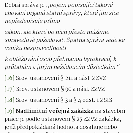
Dobrá správa je „
pojem popisující takové
chování orgánů státní správy, které jim sice
nepředepisuje přímo
zákon, ale které po nich přesto můžeme
spravedlivě požadovat. Špatná správa vede ke
vzniku nespravedlnosti
k obtěžování osob přehnanou byrokracií, k
průtahům a jiným nežádoucím důsledkům
.“
[16]
Srov. ustanovení § 211 a násl. ZZVZ
[17]
Srov. ustanovení § 90 a násl. ZZVZ
[18]
Srov. ustanovení § 3 a § 4 odst. 1 ZSIS
[19]
Nadlimitní veřejná zakázka
na stavební
práce je podle ustanovení § 25 ZZVZ zakázka,
jejíž předpokládaná hodnota dosahuje nebo