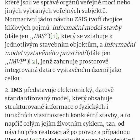
které jsou ve správě orgánů veřejné moci nebo
jiných vybraných veřejných subjektů.
Normativní jádro návrhu ZSIS tvoří dvojice
klíčových pojmů:
informační model stavby
(dále jen „
IMS
“)
[1]
, který se vztahuje k
jednotlivým stavebním objektům, a
informační
model vystavěného prostředí
(dále jen
„
IMVP
“)
[2]
, jenž zahrnuje prostorově
integrovaná data o vystavěném území jako
celku:
2.
IMS
představuje elektronický, datově
standardizovaný model, který obsahuje
strukturované informace o fyzických i
funkčních vlastnostech konkrétní stavby, a to
napříč celým jejím životním cyklem, tzn. od
návrhu přes realizaci až po provoz a případnou