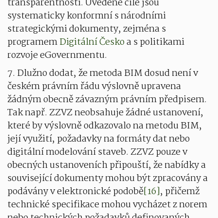
transparentnosti. Uvedené cíle jsou
systematicky konformní s národními
strategickými dokumenty, zejména s
programem
Digitální Česko
a s politikami
rozvoje eGovernmentu.
7. Dlužno dodat, že metoda BIM dosud není v
českém právním řádu výslovně upravena
žádným obecně závazným právním předpisem.
Tak např. ZZVZ neobsahuje žádné ustanovení,
které by výslovně odkazovalo na metodu BIM,
její využití, požadavky na formáty dat nebo
digitální modelování staveb. ZZVZ pouze v
obecných ustanoveních připouští, že nabídky a
související dokumenty mohou být zpracovány a
podávány v elektronické podobě
[16]
, přičemž
technické specifikace mohou vycházet z norem