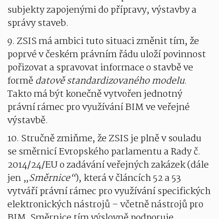
subjekty zapojenými do přípravy, výstavby a
správy staveb.
9. ZSIS má ambici tuto situaci změnit tím, že
poprvé v českém právním řádu uloží povinnost
pořizovat a spravovat informace o stavbě ve
formě
datově standardizovaného modelu
.
Takto má být konečně vytvořen jednotný
právní rámec pro využívání BIM ve veřejné
výstavbě.
10. Stručně zmiňme, že ZSIS je plně v souladu
se směrnicí Evropského parlamentu a Rady č.
2014/24/EU o zadávání veřejných zakázek (dále
jen „
Směrnice“
), která v článcích 52 a 53
vytváří právní rámec pro využívání specifických
elektronických nástrojů – včetně nástrojů pro
BIM. Směrnice tím výslovně podporuje