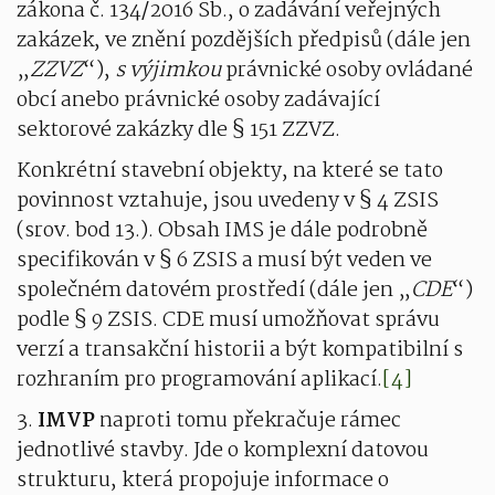
zákona č. 134/2016 Sb., o zadávání veřejných
zakázek, ve znění pozdějších předpisů (dále jen
„
ZZVZ
“),
s výjimkou
právnické osoby ovládané
obcí anebo právnické osoby zadávající
sektorové zakázky dle § 151 ZZVZ.
Konkrétní stavební objekty, na které se tato
povinnost vztahuje, jsou uvedeny v § 4 ZSIS
(srov. bod 13.). Obsah IMS je dále podrobně
specifikován v § 6 ZSIS a musí být veden ve
společném datovém prostředí (dále jen „
CDE
“)
podle § 9 ZSIS. CDE musí umožňovat správu
verzí a transakční historii a být kompatibilní s
rozhraním pro programování aplikací.
[4]
3.
IMVP
naproti tomu překračuje rámec
jednotlivé stavby. Jde o komplexní datovou
strukturu, která propojuje informace o