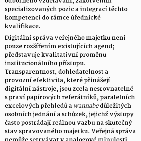
odborného vzdělávání, zakotvením
specializovaných pozic a integrací těchto
kompetencí do rámce úřednické
kvalifikace.
Digitální správa veřejného majetku není
pouze rozšířením existujících agend;
představuje kvalitativní proměnu
institucionálního přístupu.
Transparentnost, dohledatelnost a
provozní efektivita, které přinášejí
digitální nástroje, jsou zcela nesrovnatelné
s praxí papírových referátníků, paralelních
excelových přehledů a
wannabe
důležitých
osobních jednání a schůzek, jejichž výstupy
často postrádají reálnou vazbu na skutečný
stav spravovaného majetku. Veřejná správa
nemůže setrvávat v analogové minulosti.